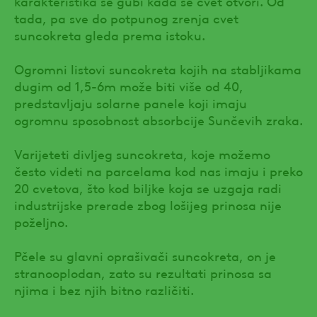
karakteristika se gubi kada se cvet otvori. Od
tada, pa sve do potpunog zrenja cvet
suncokreta gleda prema istoku.
Ogromni listovi suncokreta kojih na stabljikama
dugim od 1,5-6m može biti više od 40,
predstavljaju solarne panele koji imaju
ogromnu sposobnost absorbcije Sunčevih zraka.
Varijeteti divljeg suncokreta, koje možemo
često videti na parcelama kod nas imaju i preko
20 cvetova, što kod biljke koja se uzgaja radi
industrijske prerade zbog lošijeg prinosa nije
poželjno.
Pčele su glavni oprašivači suncokreta, on je
stranooplodan, zato su rezultati prinosa sa
njima i bez njih bitno različiti.