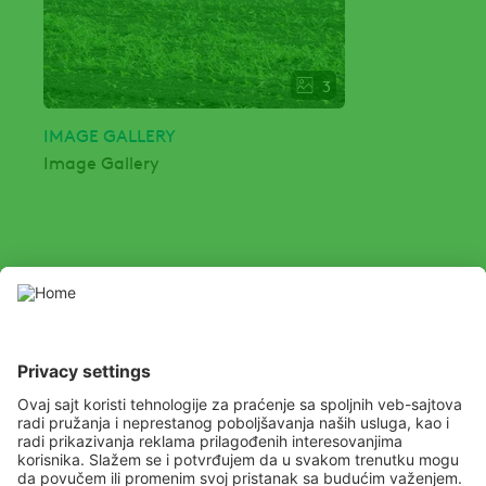
3
IMAGE GALLERY
Image Gallery
SOCIAL
Youtube
Instagram
Facebook
Channel