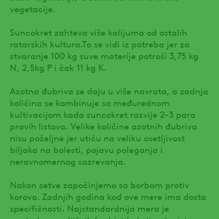
vegetacije.
Suncokret zahteva više kalijuma od ostalih
ratarskih kultura.To se vidi iz potreba jer za
stvaranje 100 kg suve materije potroši 3,75 kg
N, 2,5kg P i čak 11 kg K.
Azotna đubriva se daju u više navrata, a zadnja
količina se kombinuje sa međurednom
kultivacijom kada suncokret razvije 2-3 para
pravih listova. Velike količine azotnih đubriva
nisu poželjne jer utiču na veliku osetljivost
biljaka na bolesti, pojavu poleganja i
neravnomernog sazrevanja.
Nakon setve započinjemo sa borbom protiv
korova. Zadnjih godina kod ove mere ima dosta
specifičnosti. Najstandardnija mera je