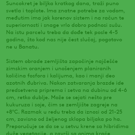
Suncokret je biljka kratkog dana, traži puno
svetla i toplote. Ima znatne potrebe za vodom,
međutim ima jak korenov sistem i na račun te
superiornosti i snage vrlo dobro podnosi sušu.
Na istu parcelu treba da dođe tek posle 4-5
godina, što kod nas nije čest slučaj, pogotovo
ne u Banatu.
Sistem obrade zemljišta započinje najčešće
zimskim oranjem i unošenjem planiranih
količina fosfora i kalijuma, kao i manji deo
azotnih đubriva. Nakon zatvaranja brazde ide
predsetvena priprema i setva na dubinu od 4-6
cm, retko dublje. Može se sejati nešto pre
kukuruza i soje, čim se zemljište zagreje na
+8ºC. Razmak u redu treba da iznosi od 21-25
cm, zavisno od željenog sklopa biljaka po ha.
Preporučuje se da se u setvu krene sa hibridima
duže vegetacije, a završi sa onima kraće