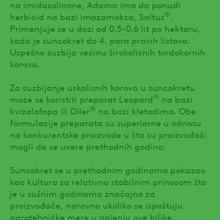
na imidazolinone, Adama ima da ponudi
®
herbicid na bazi imazamoksa, Saltus
.
Primenjuje se u dozi od 0.5-0.6 lit po hektaru,
kada je suncokret do 4. para pravih listova.
Uspešno suzbija većinu širokolisnih tvrdokornih
korova.
Za suzbijanje uskolisnih korova u suncokretu
®
moze se koristiti preparat Leopard
na bazi
®
kvizalofopa ili Diler
na bazi kletodima. Obe
formulacije preparata su superiorne u odnosu
na konkurentske proizvode u šta su proizvođači
mogli da se uvere prethodnih godina.
Suncokret se u prethodnim godinama pokazao
kao kultura sa relativno stabilnim prinosom što
je u sušnim godinama značajno za
proizvođače, naravno ukoliko se ispoštuju
agrotehničke mere u gajenju ove biljke.