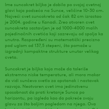
Ime suncokret biljka je dobila po svojoj cvetnoj
glavi koja podseća na Sunce, veličine 10-30 cm.
Najveći cvet suncokreta od čak 82 cm izrastao
je 2004. godine u Kanadi. Zreo otvoren cvet
suncokreta sastavljen je od 1000-4000 malih
pojedinačnih cvetića koji sazrevaju od spolja ka
unutra. Raspoređeni su matematički precizno
pod uglom od 137,5 stepeni, što pomaže u
izgradnji kompaktne strukture unutar velikog
cveta.
Suncokret je biljka koja može da toleriše
ekstremno niske temperature, ali mora makar
da vidi sunčevo svetlo za opstanak i nastavak
razvoja. Neotvoren cvet ima jedinstvenu
sposobnost da prati kretanje Sunca po
horizontu, pa izgleda kao da pokreće svoju
glavu za što boljim pogledom na njega. Ova