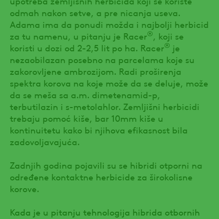
upotreba zemljišnih herbicida koji se koriste
odmah nakon setve, a pre nicanja useva.
Adama ima da ponudi možda i najbolji herbicid
®
za tu namenu, u pitanju je Racer
, koji se
®
koristi u dozi od 2-2,5 lit po ha. Racer
je
nezaobilazan posebno na parcelama koje su
zakorovljene ambrozijom. Radi proširenja
spektra korova na koje može da se deluje, može
da se meša sa a.m. dimetenamid-p,
terbutilazin i s-metolahlor. Zemljišni herbicidi
trebaju pomoć kiše, bar 10mm kiše u
kontinuitetu kako bi njihova efikasnost bila
zadovoljavajuća.
Zadnjih godina pojavili su se hibridi otporni na
određene kontaktne herbicide za širokolisne
korove.
Kada je u pitanju tehnologija hibrida otbornih