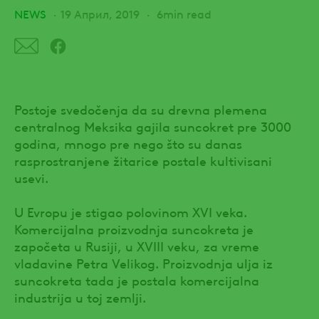
NEWS
19 Април, 2019
6min read
Postoje svedočenja da su drevna plemena
centralnog Meksika gajila suncokret pre 3000
godina, mnogo pre nego što su danas
rasprostranjene žitarice postale kultivisani
usevi.
U Evropu je stigao polovinom XVI veka.
Komercijalna proizvodnja suncokreta je
započeta u Rusiji, u XVIII veku, za vreme
vladavine Petra Velikog. Proizvodnja ulja iz
suncokreta tada je postala komercijalna
industrija u toj zemlji.