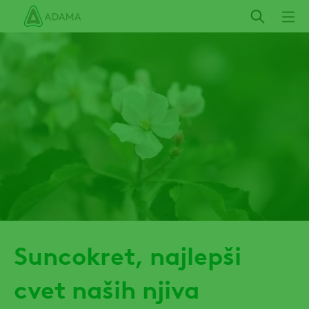
Skip
Suncokret, najlepši
cvet naših njiva