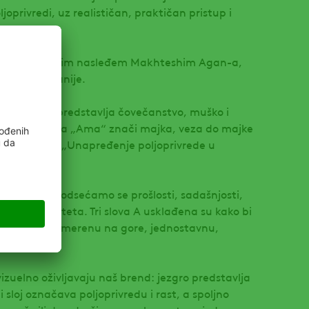
joprivredi, uz realističan, praktičan pristup i
ru.
zuje sa trajnim nasleđem Makhteshim Agan-a,
enom kompanije.
 i „AMA“ predstavlja čovečanstvo, muško i
gim jezicima „Ama“ znači majka, veza do majke
 predstavlja „Unapređenje poljoprivrede u
šem imenu podsećamo se prošlosti, sadašnjosti,
i znaka kvaliteta. Tri slova A usklađena su kako bi
ogo, strelu usmerenu na gore, jednostavnu,
ku rasta.
 vizuelno oživljavaju naš brend: jezgro predstavlja
 sloj označava poljoprivredu i rast, a spoljno