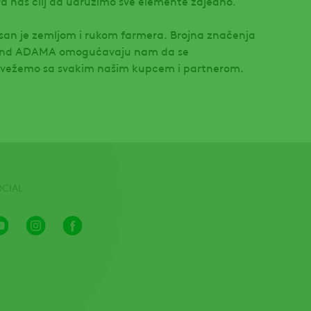
a naš cilj da udružimo sve elemente zajedno.
isan je zemljom i rukom farmera. Brojna značenja
rend ADAMA omogućavaju nam da se
ovežemo sa svakim našim kupcem i partnerom.
OCIAL
Youtube
Instagram
Facebook
Channel