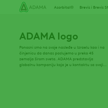
Skip
Main navigation
Asorbital®
Brevis i Brevis
ADAMA logo
Ponosni smo na svoje nasleđe u Izraelu kao i na
činjenicu da danas poslujemo u preko 45
zemalja širom sveta. ADAMA predstavlja
globalnu kompaniju koja je u kontaktu sa svojim
istorijskim počecima.