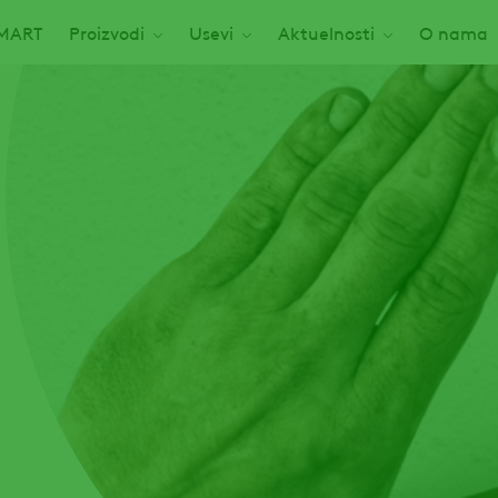
 SMART
Proizvodi
Usevi
Aktuelnosti
O nama