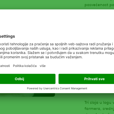
posvećenost pol
poslovnu kultu
„MA“ nas pove
originalnim im
Mešanje „ADAM“
žensko; na mno
zemlje. A „AD“
budućnosti“.
Kroz tri A u na
budućnosti ali 
formirali naš l
univerzalnu sli
Tri sloja u logu
farmera, srednji