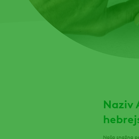
Naziv
hebrej
Naša snažna po