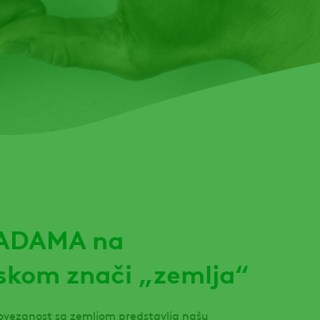
 ADAMA na
skom znači „zemlja“
vezanost sa zemljom predstavlja našu