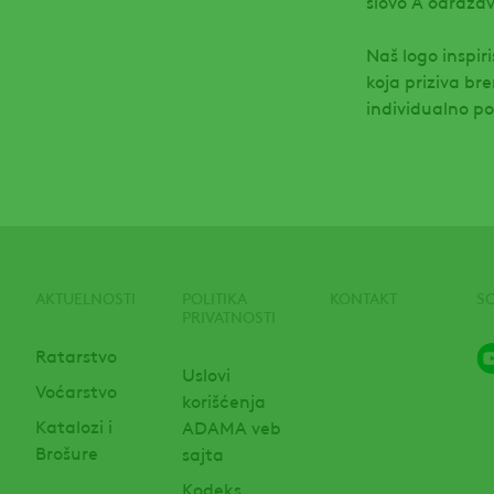
slovo A odražav
Naš logo inspir
koja priziva b
individualno p
AKTUELNOSTI
POLITIKA
KONTAKT
S
PRIVATNOSTI
Ratarstvo
Uslovi
Voćarstvo
korišćenja
Katalozi i
ADAMA veb
Brošure
sajta
Kodeks