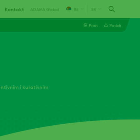
Kontakt
ADAMA Global
RS
SR
Print
Podeli
Email
Facebook
entivnim i kurativnim