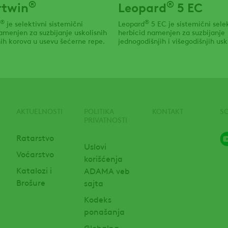
®
®
rtwin
Leopard
5 EC
®
®
je selektivni sistemični
Leopard
5 EC je sistemični sele
amenjen za suzbijanje uskolisnih
herbicid namenjen za suzbijanje
snih korova u usevu šećerne repe.
jednogodišnjih i višegodišnjih usk
korova.
AKTUELNOSTI
POLITIKA
KONTAKT
S
PRIVATNOSTI
Ratarstvo
Uslovi
Voćarstvo
korišćenja
Katalozi i
ADAMA veb
Brošure
sajta
Kodeks
ponašanja
Globalna