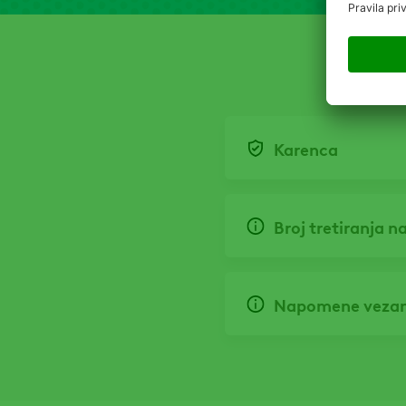
Karenca
Broj tretiranja n
Napomene vezan