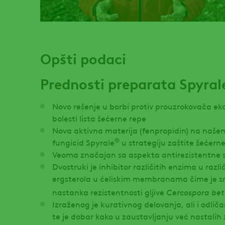
Opšti podaci
Prednosti preparata Spyral
Novo rešenje u borbi protiv prouzrokovača ek
bolesti lista šećerne repe
Nova aktivna materija (fenpropidin) na našem
®
fungicid Spyrale
u strategiju zaštite šećern
Veoma značajan sa aspekta antirezistentne s
Dvostruki je inhibitor različitih enzima u razl
ergsterola u ćeliskim membranama čime je
Cercospora bet
nastanka rezistentnosti gljive
Izraženog je kurativnog delovanja, ali i odliča
te je dobar kako u zaustavljanju već nastalih 