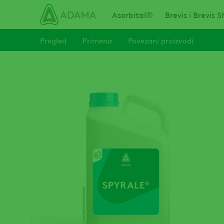
Skip
Main navigation
Asorbital®
Brevis i Brevis
Pregled
Primena
Povezani proizvodi