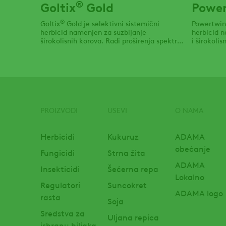
®
Goltix
Gold
Powe
®
Goltix
Gold je selektivni sistemični
Powertwin
herbicid namenjen za suzbijanje
herbicid n
širokolisnih korova. Radi proširenja spektra
i širokoli
delovanja na širokolisne korove primenjuje
®
se u kombinaciji sa preparatom Belvedere
320 SC, a radi proširenja spektra delovanja
na uskolisne korove primenjuje se u
kombinaciji sa
PROIZVODI
USEVI
O NAMA
Footer
Herbicidi
Kukuruz
ADAMA
obećanje
Fungicidi
Strna žita
ADAMA
Insekticidi
Šećerna repa
Lokalno
Regulatori
Suncokret
ADAMA logo
rasta
Soja
Sredstva za
Uljana repica
ishranu biljaka