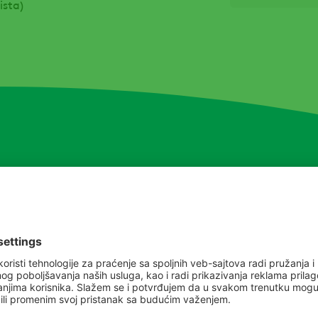
ista)
Primena