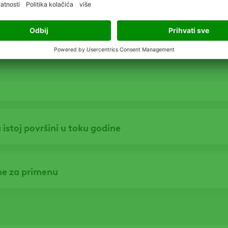
a istoj površini u toku godine
e za primenu