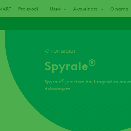
 SMART
Proizvodi
Usevi
Aktuelnosti
O nama
FUNGICIDI
®
Spyrale
®
Spyrale
je sistemični fungicid sa prev
delovanjem.