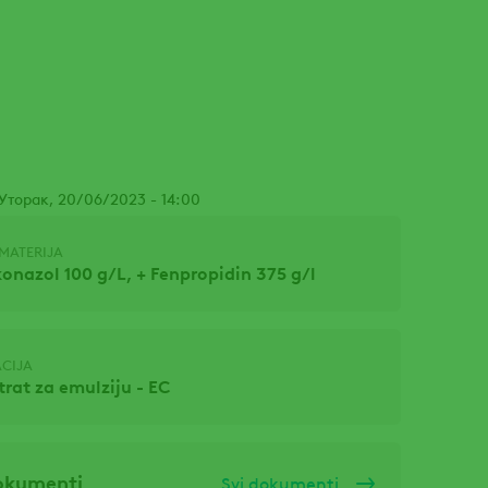
 Уторак, 20/06/2023 - 14:00
MATERIJA
onazol 100 g/L, + Fenpropidin 375 g/l
CIJA
rat za emulziju - EC
okumenti
Svi dokumenti