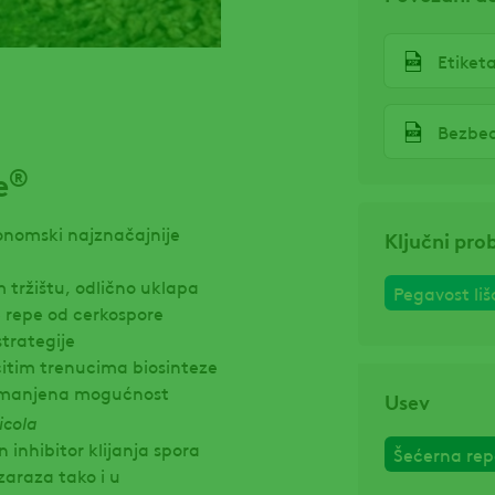
Etiket
Bezbed
®
e
onomski najznačajnije
Ključni pro
 tržištu, odlično uklapa
Pegavost li
e repe od cerkospore
trategije
ičitim trenucima biosinteze
 smanjena mogućnost
Usev
icola
n inhibitor klijanja spora
Šećerna re
zaraza tako i u