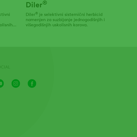
®
Diler
®
ktivni
Diler
je selektivni sistemični herbicid
namenjen za suzbijanje jednogodišnjih i
olisnih
višegodišnjih uskolisnih korova.
OCIAL
Youtube
Instagram
Facebook
Channel