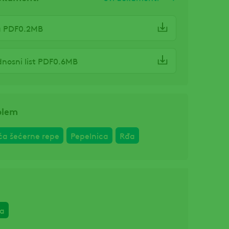
a PDF0.2MB
nosni list PDF0.6MB
blem
šća šećerne repe
Pepelnica
Rđa
pa