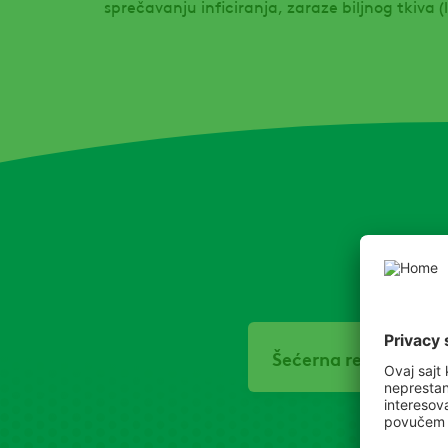
sprečavanju inficiranja, zaraze biljnog tkiva (l
Šećerna repa