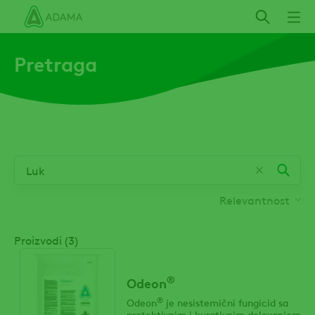
Skip
Pretraga
Relevantnost
Proizvodi (3)
®
Odeon
®
Odeon
je nesistemični fungicid sa
protektivnim i kurativnim delovanjem.