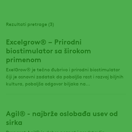
Rezultati pretrage (3)
Excelgrow® – Prirodni
biostimulator sa širokom
primenom
ExelGrow® je tečno đubrivo i prirodni biostimulator
čiji je osnovni zadatak da poboljša rast i razvoj biljnih
kultura, poboljša odgovor biljaka na...
Agil® - najbrže oslobađa usev od
sirka
Preparat Agil® je dobro poznat i predstavlja