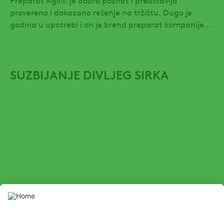
provereno i dokazano rešenje na tržištu. Dugo je
godina u upotrebi i on je brend preparat kompanije...
SUZBIJANJE DIVLJEG SIRKA