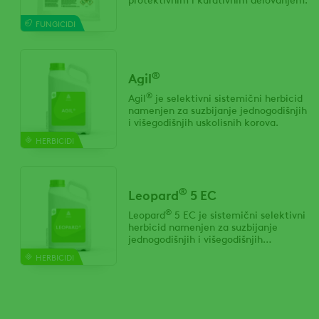
FUNGICIDI
®
Agil
®
Agil
je selektivni sistemični herbicid
namenjen za suzbijanje jednogodišnjih
i višegodišnjih uskolisnih korova.
HERBICIDI
®
Leopard
5 EC
®
Leopard
5 EC je sistemični selektivni
herbicid namenjen za suzbijanje
jednogodišnjih i višegodišnjih
uskolisnih korova.
HERBICIDI